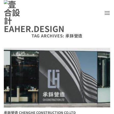
Skip
to
content
TAG ARCHIVES:
承鉌營造
承鉌營造 CHENGHE CONSTRUCTION CO.LTD