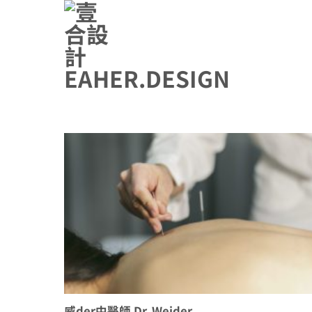
Skip
to
content
威der中醫師 Dr. Weider